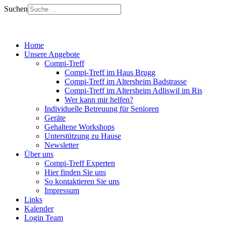
Suchen
Home
Unsere Angebote
Compi-Treff
Compi-Treff im Haus Brugg
Compi-Treff im Altersheim Badstrasse
Compi-Treff im Altersheim Adliswil im Ris
Wer kann mir helfen?
Individuelle Betreuung für Senioren
Geräte
Gehaltene Workshops
Unterstützung zu Hause
Newsletter
Über uns
Compi-Treff Experten
Hier finden Sie uns
So kontaktieren Sie uns
Impressum
Links
Kalender
Login Team